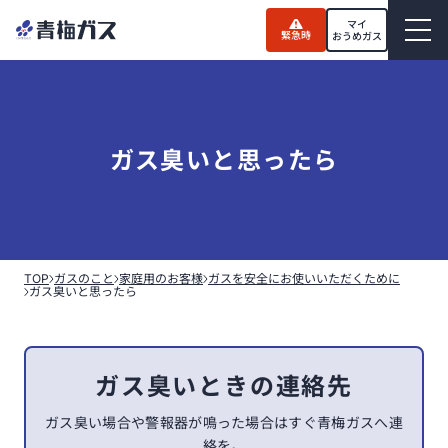
Skip
to
マイ
緊急時
the
おうめガス
content
ガス臭いと思ったら
TOP
ガスのこと
家庭用のお客様
ガスを安全にお使いいただくために
ガス臭いと思ったら
ガス臭いときの連絡先
ガス臭い場合や警報器が鳴った場合はすぐ青梅ガスへ連
絡を。