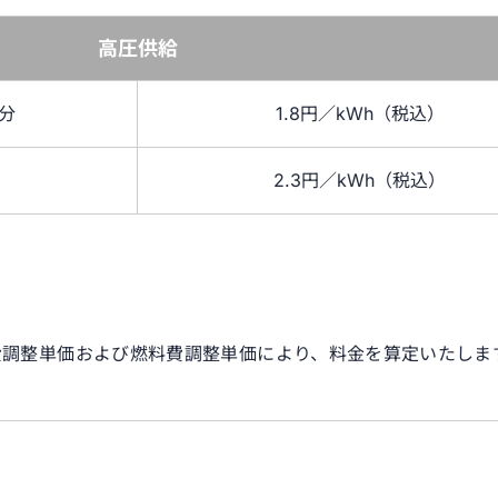
高圧供給
針分
1.8円／kWh（税込）
2.3円／kWh（税込）
費調整単価および燃料費調整単価により、料金を算定いたしま