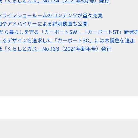
「くらしとガス」No.134（2021年5月号）発行
ンラインショールームのコンテンツが益々充実
加やアドバイザーによる説明動画も公開
や雪から暮らしを守る「カーポートSW」「カーポートST」新発
するデザインを追求した「カーポートSC」には木調色を追加
「くらしとガス」No.133（2021年新年号）発行